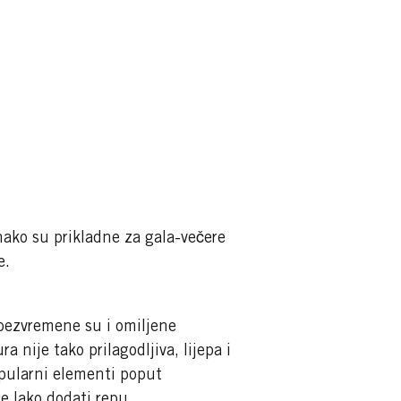
nako su prikladne za gala-večere
e.
bezvremene su i omiljene
a nije tako prilagodljiva, lijepa i
opularni elementi poput
e lako dodati repu.