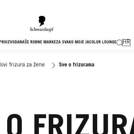
HR
 PROIZVODA
NAŠE ROBNE MARKE
ZA SVAKO MOJE JA
COLOR LOUNGE
ovi frizura za žene
Sve o frizurama
 O FRIZU