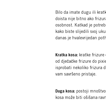
Bilo da imate dugu ili krat
doista nije bitno ako frizur
osobnost. Katkad je potreb
kako biste slijedili svoj uk
danas je hvalevrijedan pot
Kratka kosa:
kratke frizure
od dječačke frizure do pixi
isprobati nekoliko frizura 
vam savršeno pristaje.
Duga kosa:
postoji mnoštvo 
kosa može biti ošišana ravn