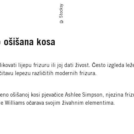
© Stocksy
 ošišana kosa
ovati lijepu frizuru ili joj dati živost. Često izgleda l
 čitavu lepezu različitih modernih frizura.
no ošišanoj kosi pjevačice Ashlee Simpson, njezina frizur
le Williams očarava svojim živahnim elementima.