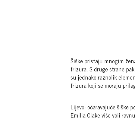
Šiške pristaju mnogim žen
frizura. S druge strane pak
su jednako raznolik element
frizura koji se moraju prila
Lijevo: očaravajuće šiške p
Emilia Clake više voli ravn