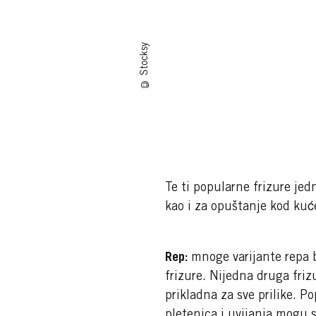
© Stocksy
Te ti popularne frizure jed
kao i za opuštanje kod kuć
Rep:
mnoge varijante repa 
frizure. Nijedna druga frizur
prikladna za sve prilike. P
pletenica i uvijanja mogu s