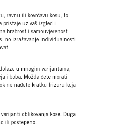
ku, ravnu ili kovrčavu kosu, to
a pristaje uz vaš izgled i
na hrabrost i samouvjerenost
us, no izražavanje individualnosti
hvat.
 dolaze u mnogim varijantama,
eja i boba. Možda ćete morati
dok ne nađete kratku frizuru koja
varijanti oblikovanja kose. Duga
o ili postepeno.