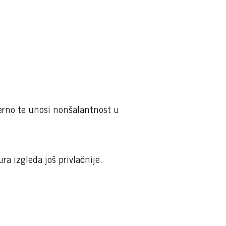
ežerno te unosi nonšalantnost u
a izgleda još privlačnije.