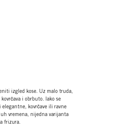
eniti izgled kose. Uz malo truda,
kovrčava i obrbuto. Iako se
 elegantne, kovrčave ili ravne
 duh vremena, nijedna varijanta
a frizura.