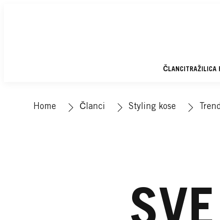
ČLANCI
TRAŽILICA
Home
Članci
Styling kose
Trend
SVE