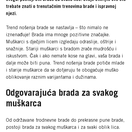
trebate znati o trenutačnim trenovima brade i ispravnoj
njezi.
Trend nošenja brade se nastavlja – što nimalo ne
iznenađuje! Brada ima mnoge pozitivne značajke.
Muškarci s dječjim licem izgledaju odraslije, oštrije i
snažnije. Stariji muškarci s bradom zrače mudrošću i
iskustvom. Čak i ako nemate kose na glavi, vaša brada i
dalje može biti puna. Trend nošenja brade potiče mlade
i starije muškarce da se dotjeruju te obogaćuje muško
oblikovanje raznim varijantama i dužinama.
Odgovarajuća brada za svakog
muškarca
Od održavane trodnevne brade do prekrasne pune brade,
postoji brada za svakog muškarca i za svaki oblik lica.