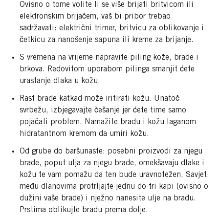
Ovisno o tome volite li se više brijati britvicom ili
elektronskim brijačem, vaš bi pribor trebao
sadržavati: električni trimer, britvicu za oblikovanje i
četkicu za nanošenje sapuna ili kreme za brijanje.
S vremena na vrijeme napravite piling kože, brade i
brkova. Redovitom uporabom pilinga smanjit ćete
urastanje dlaka u kožu.
Rast brade katkad može iritirati kožu. Unatoč
svrbežu, izbjegavajte češanje jer ćete time samo
pojačati problem. Namažite bradu i kožu laganom
hidratantnom kremom da umiri kožu.
Od grube do baršunaste: posebni proizvodi za njegu
brade, poput ulja za njegu brade, omekšavaju dlake i
kožu te vam pomažu da ten bude uravnotežen. Savjet:
među dlanovima protrljajte jednu do tri kapi (ovisno o
dužini vaše brade) i nježno nanesite ulje na bradu.
Prstima oblikujte bradu prema dolje.