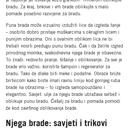
je najbolje jer ostavlja kožu glatkom. Trimerom oblikujte
bradu. Za kraj, brkove i vrh brade oblikujte s malo
pomade posebno razvijene za bradu.
Puna brada može vizualno izdužiti lice da izgleda tanje
– osobito dobro pristaje muškarcima s okruglim licem i
punijim obrazima. Oni s ovalnim oblikom lica ne bi
trebali nositi predugu punu bradu. Čak i da želite izgled
prirodnog momka, svakodnevna njega brade je obavezna.
To znači: redovito pranje, šišanje i oblikovanje. Za sve je
brade vrlo važno: koristite šampon i regenerator za
bradu. Tako će dlake biti meke i podatne. Obraze brijte
britvicom kako biste imali ravnu liniju kod gornjeg ruba
brade na obrazima – to izgleda samopouzdano i
elegantno. Savjet: ulje za njegu brade ublažava svrbež i
oblikuje punu bradu. Češalj za bradu i pomada pomoći
će kod završnog oblikovanja brade.
Njega brade: savjeti i trikovi