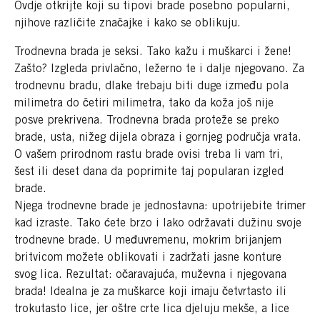
Ovdje otkrijte koji su tipovi brade posebno popularni,
njihove različite značajke i kako se oblikuju.
Trodnevna brada je seksi. Tako kažu i muškarci i žene!
Zašto? Izgleda privlačno, ležerno te i dalje njegovano. Za
trodnevnu bradu, dlake trebaju biti duge između pola
milimetra do četiri milimetra, tako da koža još nije
posve prekrivena. Trodnevna brada proteže se preko
brade, usta, nižeg dijela obraza i gornjeg područja vrata.
O vašem prirodnom rastu brade ovisi treba li vam tri,
šest ili deset dana da poprimite taj popularan izgled
brade.
Njega trodnevne brade je jednostavna: upotrijebite trimer
kad izraste. Tako ćete brzo i lako održavati dužinu svoje
trodnevne brade. U međuvremenu, mokrim brijanjem
britvicom možete oblikovati i zadržati jasne konture
svog lica. Rezultat: očaravajuća, muževna i njegovana
brada! Idealna je za muškarce koji imaju četvrtasto ili
trokutasto lice, jer oštre crte lica djeluju mekše, a lice