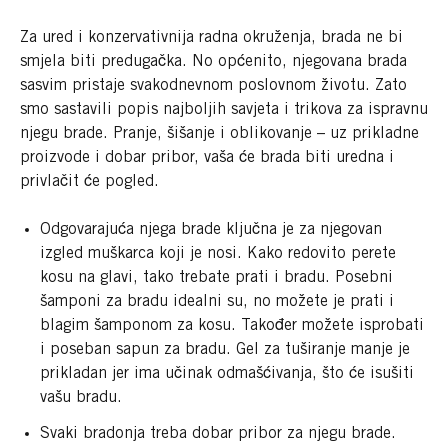
Za ured i konzervativnija radna okruženja, brada ne bi
smjela biti predugačka. No općenito, njegovana brada
sasvim pristaje svakodnevnom poslovnom životu. Zato
smo sastavili popis najboljih savjeta i trikova za ispravnu
njegu brade. Pranje, šišanje i oblikovanje – uz prikladne
proizvode i dobar pribor, vaša će brada biti uredna i
privlačit će pogled.
Odgovarajuća njega brade ključna je za njegovan
izgled muškarca koji je nosi. Kako redovito perete
kosu na glavi, tako trebate prati i bradu. Posebni
šamponi za bradu idealni su, no možete je prati i
blagim šamponom za kosu. Također možete isprobati
i poseban sapun za bradu. Gel za tuširanje manje je
prikladan jer ima učinak odmašćivanja, što će isušiti
vašu bradu.
Svaki bradonja treba dobar pribor za njegu brade.