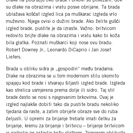
Dlake na području oko brade i brkovi su povezani, dok
su dlake na obrazima i vratu posve obrijane. Ta brada
ublažava koščat izgled lica pa muškarac izgleda vrlo
muževno. Njega ovisi o dužini brade. Ako želite gušći
izgled brade, pustite je da izraste. Važno: britvicom
redovito brijte dlake na obrazima i vratu kako bi koža
bila glatka. Poznati muškarci koji nose ovu bradu:
Robert Downey Jr., Leonardo DiCaprio i Jan Josef
Liefers.
Brada u obliku sidra je „gospodin“ među bradama.
Dlake na obrazima se u tom modernom stilu okomito
spajaju kod brade i stvaraju šiljasti izgled brade. Izgleda
kao strelica usmjerena prema dolje ili sidro. Taj stil
brade često se nosi s njegovanim brkovima. Ovaj je
izgled najlakše dobiti tako da pustite bradu nekoliko
tjedana da raste, a zatim obrijete obraze sve do ruba
čeljusti. U opremi za brijanje trebate imati četku za
brijanje, kremu za brijanje i britvicu – brijanje britvicom