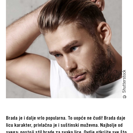
© Shutterstock
Brada je i dalje vrlo popularna. To uopće ne čudi! Brada daje
licu karakter, privlačna je i suštinski muževna. Najbolje od
svega: postoji stil brade za svako lice. Ovdje otkrijte sve što