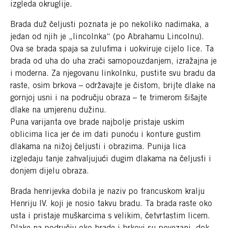
izgleda okruglije.
Brada duž čeljusti poznata je po nekoliko nadimaka, a
jedan od njih je „lincolnka“ (po Abrahamu Lincolnu).
Ova se brada spaja sa zulufima i uokviruje cijelo lice. Ta
brada od uha do uha zrači samopouzdanjem, izražajna je
i moderna. Za njegovanu linkolnku, pustite svu bradu da
raste, osim brkova – održavajte je čistom, brijte dlake na
gornjoj usni i na području obraza – te trimerom šišajte
dlake na umjerenu dužinu.
Puna varijanta ove brade najbolje pristaje uskim
oblicima lica jer će im dati punoću i konture gustim
dlakama na nižoj čeljusti i obrazima. Punija lica
izgledaju tanje zahvaljujući dugim dlakama na čeljusti i
donjem dijelu obraza.
Brada henrijevka dobila je naziv po francuskom kralju
Henriju IV. koji je nosio takvu bradu. Ta brada raste oko
usta i pristaje muškarcima s velikim, četvrtastim licem.