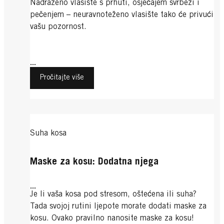
Nadraženo vlasište s prhuti, osjećajem svrbeži i
pečenjem – neuravnoteženo vlasište tako će privući
vašu pozornost.
...
Pročitajte više
Suha kosa
Maske za kosu: Dodatna njega
...
Je li vaša kosa pod stresom, oštećena ili suha?
Tada svojoj rutini ljepote morate dodati maske za
kosu. Ovako pravilno nanosite maske za kosu!