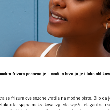
okra frizura ponovno je u modi, a brzo ju je i lako oblikovat
a se frizura ove sezone vratila na modne piste. Bilo da j
etaknuta: sjajna mokra kosa izgleda svježe, elegantno i s