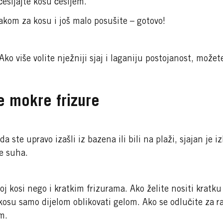
češljajte kosu češljem.
lakom za kosu i još malo posušite – gotovo!
Ako više volite nježniji sjaj i laganiju postojanost, možet
e mokre frizure
a ste upravo izašli iz bazena ili bili na plaži, sjajan je i
je suha.
j kosi nego i kratkim frizurama. Ako želite nositi kratk
kosu samo dijelom oblikovati gelom. Ako se odlučite za r
m.