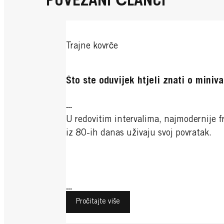
POVEZANI ČLANCI
Trajne kovrče
Što ste oduvijek htjeli znati o miniva
...
U redovitim intervalima, najmodernije f
iz 80-ih danas uživaju svoj povratak.
...
Pročitajte više