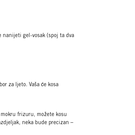
e nanijeti gel-vosak (spoj ta dva
zbor za ljeto. Vaša će kosa
u mokru frizuru, možete kosu
azdjeljak, neka bude precizan –