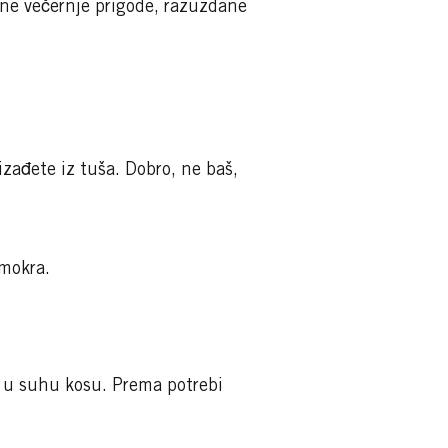
ošne večernje prigode, razuzdane
zađete iz tuša. Dobro, ne baš,
 mokra.
te u suhu kosu. Prema potrebi