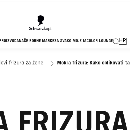
HR
 PROIZVODA
NAŠE ROBNE MARKE
ZA SVAKO MOJE JA
COLOR LOUNGE
ovi frizura za žene
Mokra frizura: Kako oblikovati ta
 FRIZURA