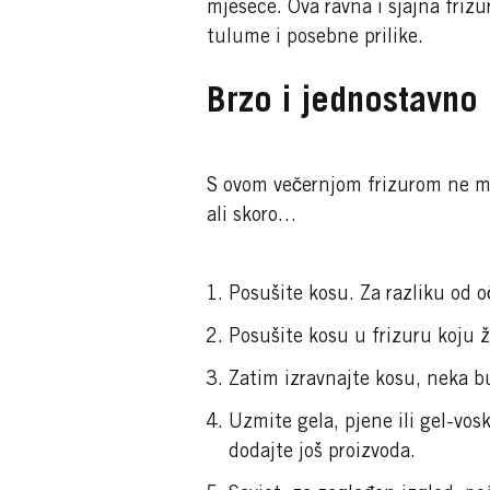
mjesece. Ova ravna i sjajna friz
tulume i posebne prilike.
Brzo i jednostavno
S ovom večernjom frizurom ne mož
ali skoro…
Posušite kosu. Za razliku od o
Posušite kosu u frizuru koju ž
Zatim izravnajte kosu, neka bu
Uzmite gela, pjene ili gel-vosk
dodajte još proizvoda.