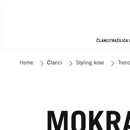
ČLANCI
TRAŽILICA
Home
Članci
Styling kose
Trend
MOKRA