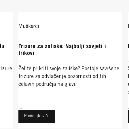
Muškarci
lu
Frizure za zaliske: Najbolji savjeti i
trikovi
...
rizure
Želite prikriti svoje zaliske? Postoje savršene
frizure za odvlačenje pozornosti od tih
ćelavih područja na glavi.
...
Pročitajte više