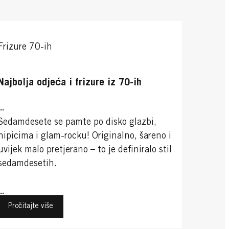
Frizure 70-ih
Najbolja odjeća i frizure iz 70-ih
...
Sedamdesete se pamte po disko glazbi,
hipicima i glam-rocku! Originalno, šareno i
uvijek malo pretjerano – to je definiralo stil
sedamdesetih.
...
Pročitajte više