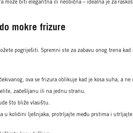
ura može biti elegantna ili neobična – idealna je za rask
 do mokre frizure
ete pogriješiti. Spremni ste za zabavu onog trena kad i
čekivanog, ova se frizura oblikuje kad je kosa suha, a ne
elite, začešljanu ili na jednu stranu.
de što bliže vlasištu.
a u količini lješnjaka, protrljajte među prstima i utrljaj