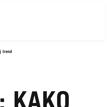
j trend
: KAKO