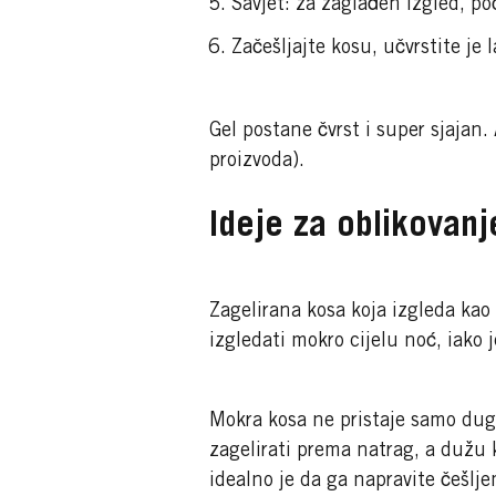
Savjet: za zaglađen izgled, po
Začešljajte kosu, učvrstite je 
Gel postane čvrst i super sjajan. 
proizvoda).
Ideje za oblikovanj
Zagelirana kosa koja izgleda kao d
izgledati mokro cijelu noć, iako 
Mokra kosa ne pristaje samo dugo
zagelirati prema natrag, a dužu 
idealno je da ga napravite češlje