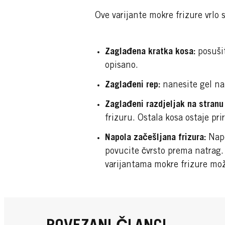
Ove varijante mokre frizure vrlo
Zaglađena kratka kosa:
posušit
opisano.
Zaglađeni rep:
nanesite gel na 
Zaglađeni razdjeljak na stranu 
frizuru. Ostala kosa ostaje pr
Napola začešljana frizura:
Napo
povucite čvrsto prema natrag. 
varijantama mokre frizure može