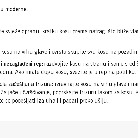
 su moderne:
e svježe opranu, kratku kosu prema natrag, što bliže vlas
kosu na vrhu glave i čvrsto skupite svu kosu na pozadini
i nezaglađeni rep:
razdvojite kosu na stranu i samo sredi
irodna. Ako imate dugu kosu, svežite je u rep na potiljku.
la začešljana frizura: izravnajte kosu na vrhu glave i nane
Za jače učvršćivanje, poprskajte frizuru lakom za kosu. 
 se počešljati iza uha ili padati preko ušiju.