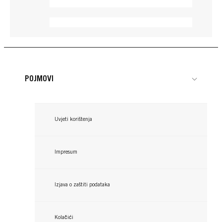
POJMOVI
Uvjeti korištenja
Impresum
TAFT
Izjava o zaštiti podataka
TAFT
Gel za kosu
Kolačići