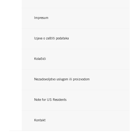
...
Pročitajte više
...
Pročitajte više
Pročitajte više
Impresum
Izjava o zaštiti podataka
Kolačići
Nezadovoljstvo uslugom ili proizvodom
Note for US Residents
Kontakt