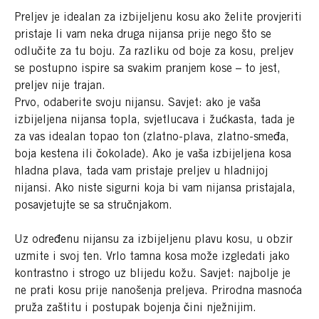
Preljev je idealan za izbijeljenu kosu ako želite provjeriti
pristaje li vam neka druga nijansa prije nego što se
odlučite za tu boju. Za razliku od boje za kosu, preljev
se postupno ispire sa svakim pranjem kose – to jest,
preljev nije trajan.
Prvo, odaberite svoju nijansu. Savjet: ako je vaša
izbijeljena nijansa topla, svjetlucava i žućkasta, tada je
za vas idealan topao ton (zlatno-plava, zlatno-smeđa,
boja kestena ili čokolade). Ako je vaša izbijeljena kosa
hladna plava, tada vam pristaje preljev u hladnijoj
nijansi. Ako niste sigurni koja bi vam nijansa pristajala,
posavjetujte se sa stručnjakom.
Uz određenu nijansu za izbijeljenu plavu kosu, u obzir
uzmite i svoj ten. Vrlo tamna kosa može izgledati jako
kontrastno i strogo uz blijedu kožu. Savjet: najbolje je
ne prati kosu prije nanošenja preljeva. Prirodna masnoća
pruža zaštitu i postupak bojenja čini nježnijim.