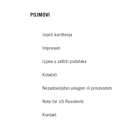
POJMOVI
Uvjeti korištenja
Impresum
Izjava o zaštiti podataka
Kolačići
Nezadovoljstvo uslugom ili proizvodom
Note for US Residents
Kontakt