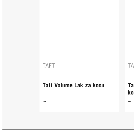
TAFT
T
Taft Volume Lak za kosu
Ta
ko
...
...