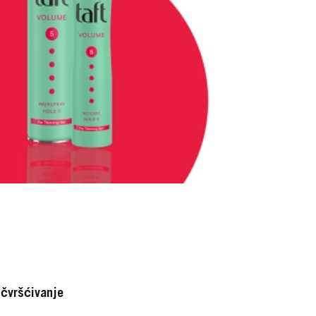
učvršćivanje