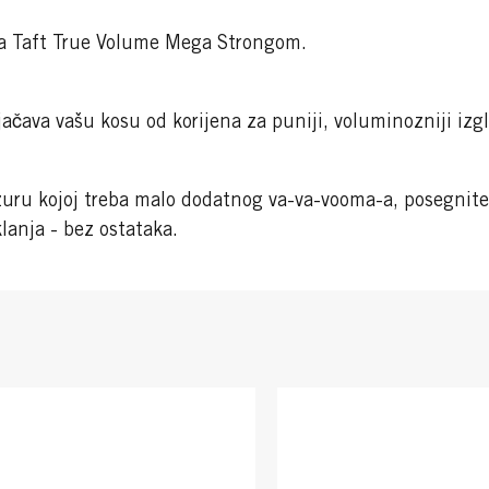
 za Taft True Volume Mega Strongom.
ačava vašu kosu od korijena za puniji, voluminozniji izgle
frizuru kojoj treba malo dodatnog va-va-vooma-a, posegn
lanja - bez ostataka.