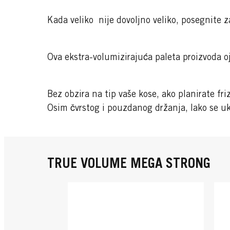
Kada veliko nije dovoljno veliko, posegnite
Ova ekstra-volumizirajuća paleta proizvoda oj
Bez obzira na tip vaše kose, ako planirate 
Osim čvrstog i pouzdanog držanja, lako se uk
TRUE VOLUME MEGA STRONG