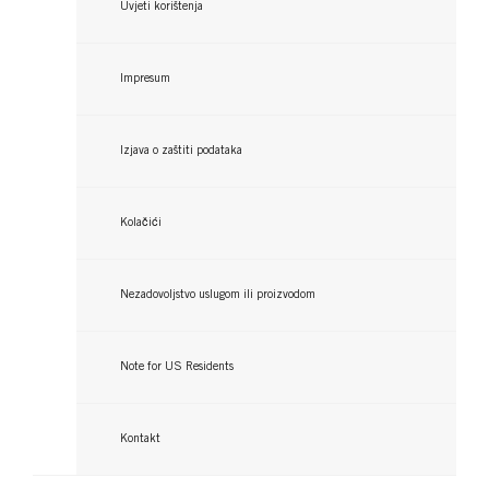
Uvjeti korištenja
Impresum
Izjava o zaštiti podataka
Kolačići
TAFT
TAFT
Nezadovoljstvo uslugom ili proizvodom
Sleeky Smooth krema za ravnanje kose
Holding Me Strongly lak za kosu
...
Note for US Residents
...
Kontakt