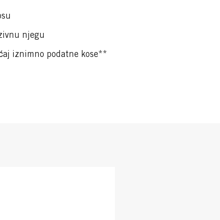
osu
zivnu njegu
ećaj iznimno podatne kose**