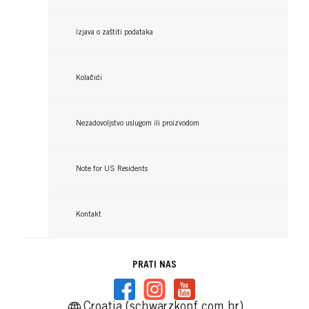
Izjava o zaštiti podataka
GLISS
GLISS
Kolačići
Aqua Revive regenerator u
Aqua Revive 7 seconds serum
spreju
...
Nezadovoljstvo uslugom ili proizvodom
...
Note for US Residents
Kontakt
PRATI NAS
Croatia (schwarzkopf.com.hr)