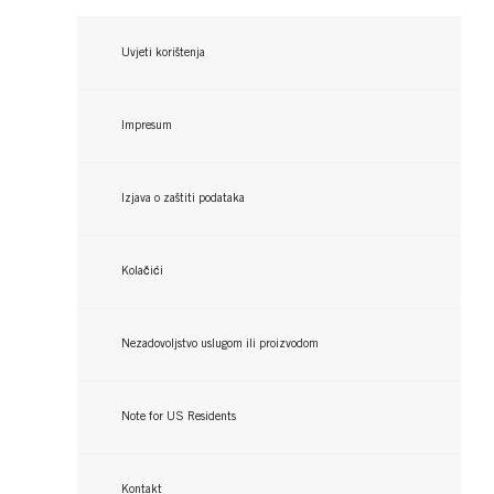
Uvjeti korištenja
Impresum
Izjava o zaštiti podataka
CREME SUPREME
Kolačići
CREME SUPREME
CREME SUPREME
9-16 Hladna pepeljasto svijetlo plava
Nezadovoljstvo uslugom ili proizvodom
10-55 Platinasto srebrno plava boja za
boja za kosu
11-11 Ultra svijetla titan plava boja za
kosu
...
kosu
...
Note for US Residents
...
Kontakt